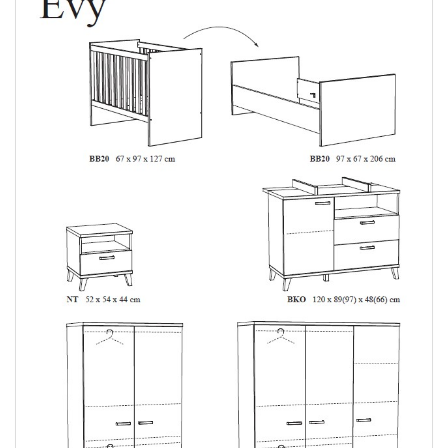
Garde-Robe EVY
Structure Blanc 2
Portes
265,00
K3
Garde-Robe EVY
Structure Blanc 3
Portes
379,00
NT
Table de nuit EVY
Structure Bl
105,00
EVY CHENE
Chambre 2 Portes
799,00
EVY CHENE
Chambre 3 Portes
919,00
BB20
Lit EVY CHENE
Transformable
265,00