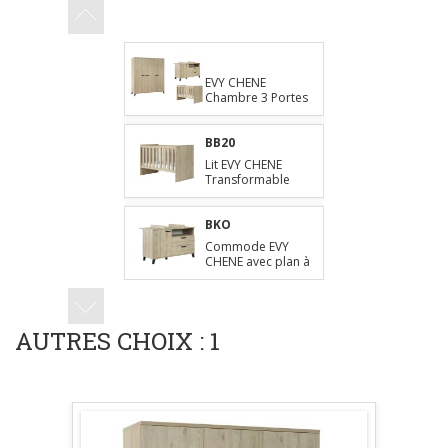
EVY CHENE
Chambre 2 Portes
799,00
EVY CHENE
Chambre 3 Portes
919,00
BB20
Lit EVY CHENE
Transformable
265,00
BKO
Commode EVY
CHENE avec plan à
langer
275,00
K2
Garde-Robe EVY
AUTRES CHOIX : 1
CHENE 2 Portes
265,00
K3
Garde-Robe EVY
CHENE 3 Portes
379,00