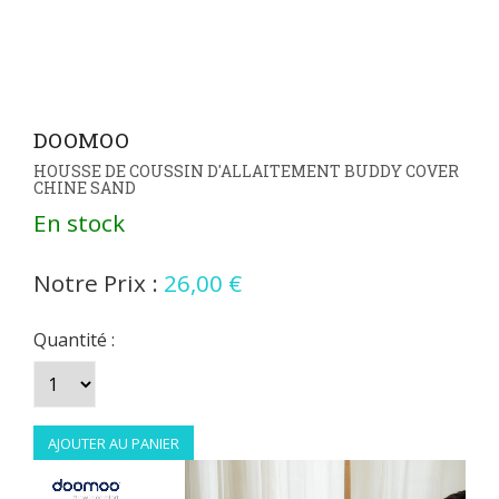
DOOMOO
HOUSSE DE COUSSIN D'ALLAITEMENT BUDDY COVER
CHINE SAND
En stock
Notre Prix :
26,00 €
Quantité :
Coussin
d'allaitement
BUDDY CLASSIC
LIGHT GREY
67,50